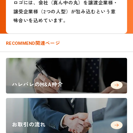
ロゴには、会社（真ん中の丸）を譲渡企業様・
譲受企業様（2つの人型）が
包み込むという意
味合いを込めています。
関連ページ
RECOMMEND
ハレバレのM&A仲介
お取引の流れ